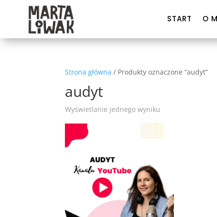
START
O M
Strona główna
/ Produkty oznaczone “audyt”
audyt
Wyświetlanie jednego wyniku